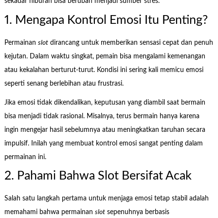
sekadar hiburan bisa berubah menjadi sumber stres.
1. Mengapa Kontrol Emosi Itu Penting?
Permainan
slot
dirancang untuk memberikan sensasi cepat dan penuh
kejutan. Dalam waktu singkat, pemain bisa mengalami kemenangan
atau kekalahan berturut-turut. Kondisi ini sering kali memicu emosi
seperti senang berlebihan atau frustrasi.
Jika emosi tidak dikendalikan, keputusan yang diambil saat bermain
bisa menjadi tidak rasional. Misalnya, terus bermain hanya karena
ingin mengejar hasil sebelumnya atau meningkatkan taruhan secara
impulsif. Inilah yang membuat kontrol emosi sangat penting dalam
permainan ini.
2. Pahami Bahwa Slot Bersifat Acak
Salah satu langkah pertama untuk menjaga emosi tetap stabil adalah
memahami bahwa permainan
slot
sepenuhnya berbasis