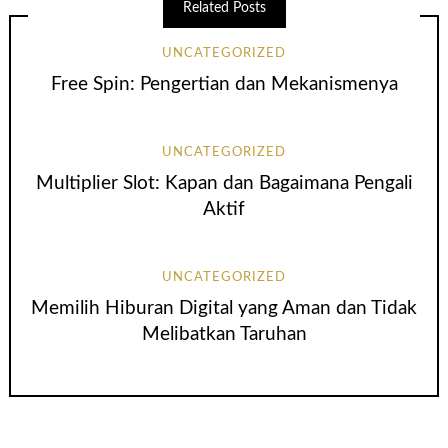
Related Posts
UNCATEGORIZED
Free Spin: Pengertian dan Mekanismenya
UNCATEGORIZED
Multiplier Slot: Kapan dan Bagaimana Pengali
Aktif
UNCATEGORIZED
Memilih Hiburan Digital yang Aman dan Tidak
Melibatkan Taruhan