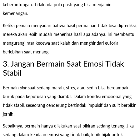
keberuntungan. Tidak ada pola pasti yang bisa menjamin
kemenangan.
Ketika pemain menyadari bahwa hasil permainan tidak bisa diprediksi,
mereka akan lebih mudah menerima hasil apa adanya. Ini membantu
mengurangi rasa kecewa saat kalah dan menghindari euforia
berlebihan saat menang.
3. Jangan Bermain Saat Emosi Tidak
Stabil
Bermain
slot
saat sedang marah, stres, atau sedih bisa berdampak
buruk pada keputusan yang diambil. Dalam kondisi emosional yang
tidak stabil, seseorang cenderung bertindak impulsif dan sulit berpikir
jernih.
Sebaiknya, bermain hanya dilakukan saat pikiran sedang tenang. Jika
sedang dalam keadaan emosi yang tidak baik, lebih bijak untuk