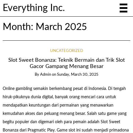
Everything Inc.
Month:
March 2025
UNCATEGORIZED
Slot Sweet Bonanza: Teknik Bermain dan Trik Slot
Gacor Gampang Menang Besar
By
Admin
on
Sunday, March 30, 2025
Online gambling semakin berkembang pesat di Indonesia. Di tengah
hiruk-pikuknya dunia digital, banyak orang mencari cara untuk
mendapatkan keuntungan dari permainan yang menawarkan
kemudahan akses dan peluang menang besar. Salah satu game yang
begitu populer dan digemari oleh para pemain adalah Slot Sweet
Bonanza dari Pragmatic Play. Game slot ini sudah menjadi primadona