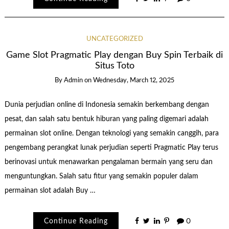
UNCATEGORIZED
Game Slot Pragmatic Play dengan Buy Spin Terbaik di
Situs Toto
By
Admin
on
Wednesday, March 12, 2025
Dunia perjudian online di Indonesia semakin berkembang dengan
pesat, dan salah satu bentuk hiburan yang paling digemari adalah
permainan slot online. Dengan teknologi yang semakin canggih, para
pengembang perangkat lunak perjudian seperti Pragmatic Play terus
berinovasi untuk menawarkan pengalaman bermain yang seru dan
menguntungkan. Salah satu fitur yang semakin populer dalam
permainan slot adalah Buy …
Continue Reading
0