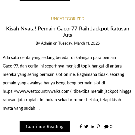
UNCATEGORIZED
Kisah Nyata! Pemain Gacor77 Raih Jackpot Ratusan
Juta
By
Admin
on
Tuesday, March 11, 2025
Ada satu cerita yang sedang beredar di kalangan para pemain
Gacor77, dan cerita ini sepertinya menjadi topik hangat di antara
mereka yang sering bermain slot online. Bagaimana tidak, seorang
pemain yang awalnya hanya iseng-iseng bermain slot di
https://www.westcountrywalks.com/, tiba-tiba meraih jackpot hingga
ratusan juta rupiah. Ini bukan sekadar rumor belaka, tetapi kisah
nyata yang sudah …
Continue Reading
0